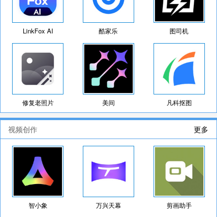
LinkFox AI
酷家乐
图司机
修复老照片
美间
凡科抠图
视频创作
更多
智小象
万兴天幕
剪画助手