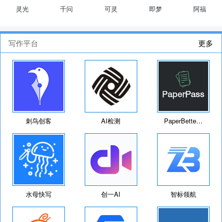
灵光
千问
可灵
即梦
阿福
写作平台
更多
刺鸟创客
AI检测
PaperBette…
水母快写
创一AI
智标领航